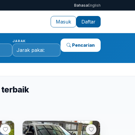
Bahasa
English
Masuk
Daftar
JARAK
Pencarian
 terbaik