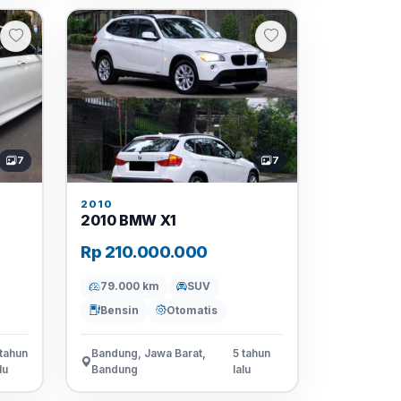
7
7
2010
2010 BMW X1
Rp 210.000.000
79.000 km
SUV
Bensin
Otomatis
 tahun
Bandung, Jawa Barat,
5 tahun
lu
Bandung
lalu