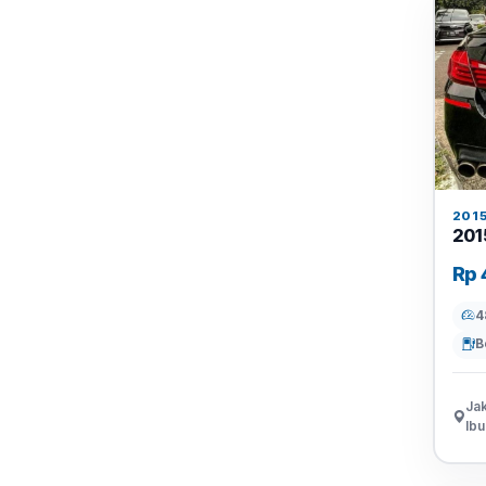
201
201
Rp 
4
B
Jak
Ibu