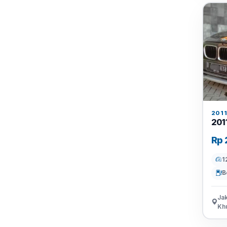
201
201
Rp 
1
B
Jak
Khu