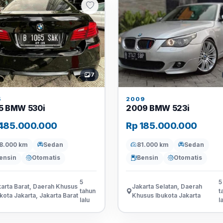
7
5
2009
5 BMW 530i
2009 BMW 523i
485.000.000
Rp 185.000.000
8.000 km
Sedan
81.000 km
Sedan
ensin
Otomatis
Bensin
Otomatis
5
5
arta Barat, Daerah Khusus
Jakarta Selatan, Daerah
tahun
t
kota Jakarta, Jakarta Barat
Khusus Ibukota Jakarta
lalu
l