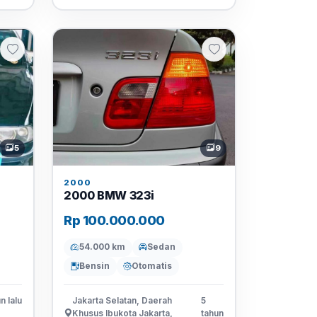
5
9
2000
2000 BMW 323i
Rp 100.000.000
54.000 km
Sedan
Bensin
Otomatis
n lalu
Jakarta Selatan, Daerah
5
Khusus Ibukota Jakarta,
tahun