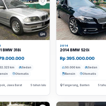
6
1
2014
1 BMW 318i
2014 BMW 520i
79.000.000
Rp 395.000.000
32.323 km
Sedan
50.000 km
Sedan
ensin
Otomatis
Bensin
Otomatis
pok, Jawa Barat
5 tahun lalu
Tangerang, Banten
5 tahu