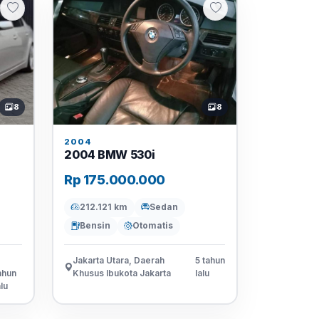
8
8
2004
2004 BMW 530i
Rp 175.000.000
212.121 km
Sedan
Bensin
Otomatis
Jakarta Utara, Daerah
5 tahun
ahun
Khusus Ibukota Jakarta
lalu
alu