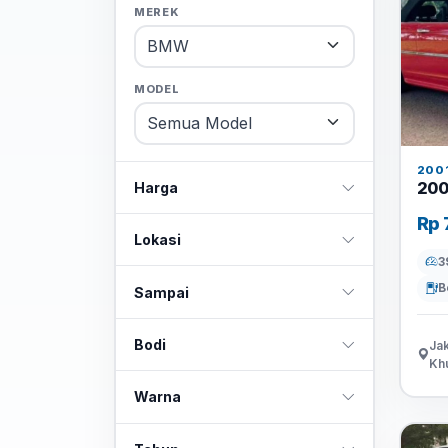
MEREK
MODEL
200
200
Harga
Rp 
Lokasi
3
B
Sampai
Bodi
Jak
Khu
Warna