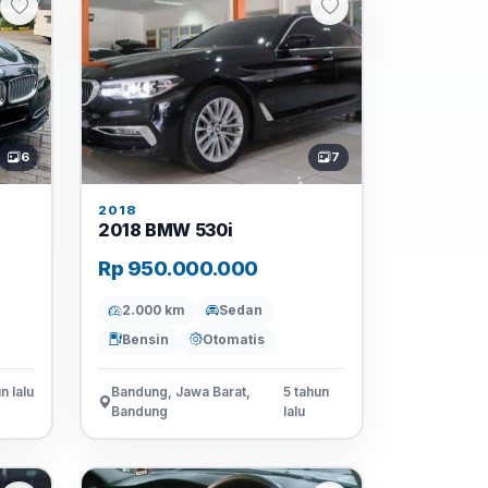
6
7
2018
2018 BMW 530i
Rp 950.000.000
2.000 km
Sedan
Bensin
Otomatis
n lalu
Bandung, Jawa Barat,
5 tahun
Bandung
lalu