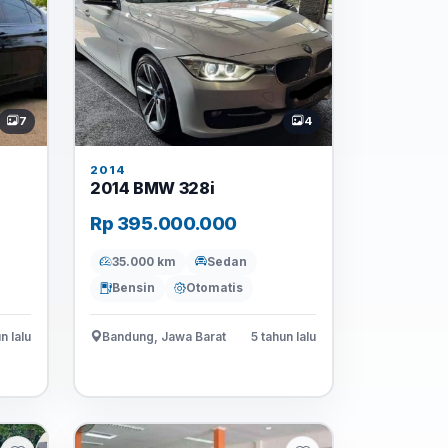
7
4
2014
2014 BMW 328i
Rp 395.000.000
35.000 km
Sedan
Bensin
Otomatis
n lalu
Bandung, Jawa Barat
5 tahun lalu