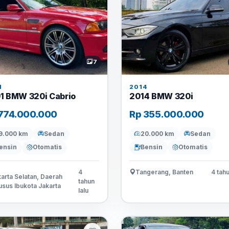
7
1
2014
1 BMW 320i Cabrio
2014 BMW 320i
774.000.000
Rp 355.000.000
9.000 km
Sedan
20.000 km
Sedan
ensin
Otomatis
Bensin
Otomatis
4
Tangerang, Banten
4 tahu
arta Selatan, Daerah
tahun
sus Ibukota Jakarta
lalu