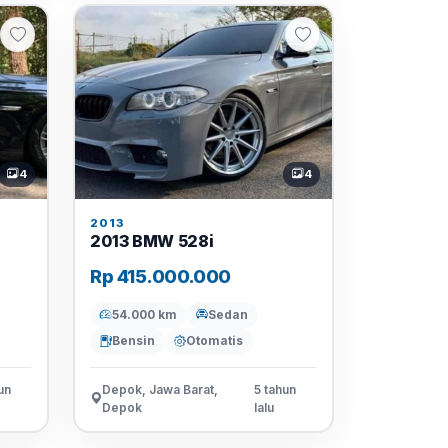
4
4
2013
2013 BMW 528i
Rp 415.000.000
54.000 km
Sedan
Bensin
Otomatis
un
Depok, Jawa Barat,
5 tahun
Depok
lalu