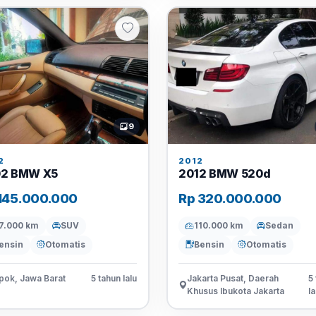
9
2
2012
2 BMW X5
2012 BMW 520d
145.000.000
Rp 320.000.000
7.000 km
SUV
110.000 km
Sedan
ensin
Otomatis
Bensin
Otomatis
pok, Jawa Barat
5 tahun lalu
Jakarta Pusat, Daerah
5
Khusus Ibukota Jakarta
la