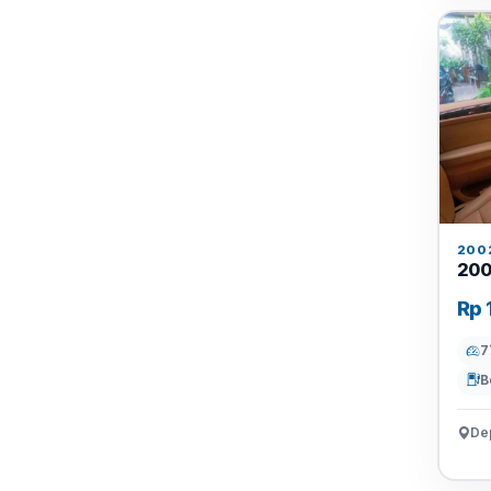
200
200
Rp 
7
B
De