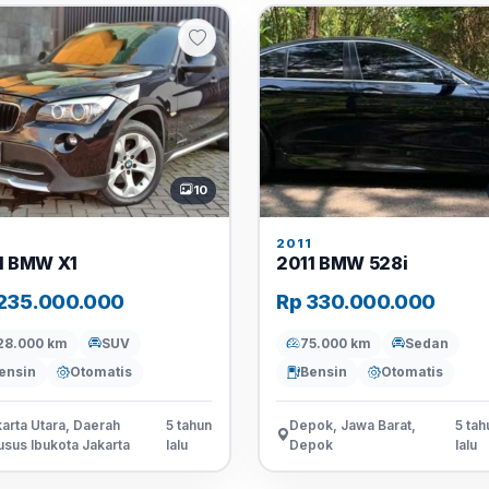
10
1
2011
1 BMW X1
2011 BMW 528i
235.000.000
Rp 330.000.000
28.000 km
SUV
75.000 km
Sedan
ensin
Otomatis
Bensin
Otomatis
arta Utara, Daerah
5 tahun
Depok, Jawa Barat,
5 tah
sus Ibukota Jakarta
lalu
Depok
lalu