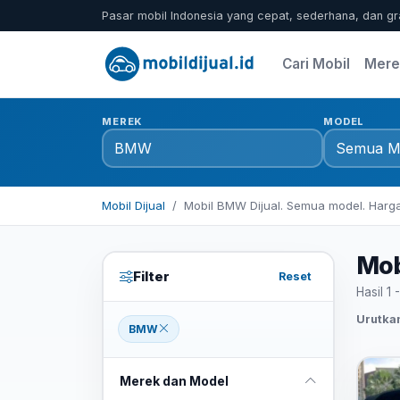
Pasar mobil Indonesia yang cepat, sederhana, dan gr
Cari Mobil
Mere
MEREK
MODEL
Mobil Dijual
Mobil BMW Dijual. Semua model. Harga
Mob
Filter
Reset
Hasil 1 
Urutka
BMW
Merek dan Model