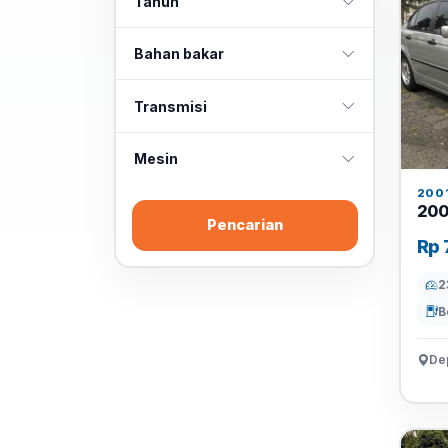
Tahun
Bahan bakar
Transmisi
Mesin
200
200
Pencarian
Rp 
2
B
De