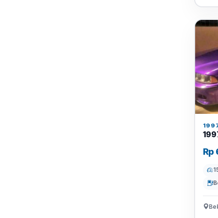
199
199
Rp 
1
B
Bek