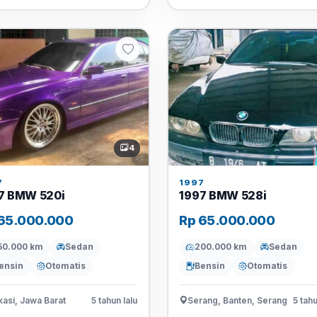
4
7
1997
7 BMW 520i
1997 BMW 528i
65.000.000
Rp 65.000.000
50.000 km
Sedan
200.000 km
Sedan
ensin
Otomatis
Bensin
Otomatis
asi, Jawa Barat
5 tahun lalu
Serang, Banten, Serang
5 tahu