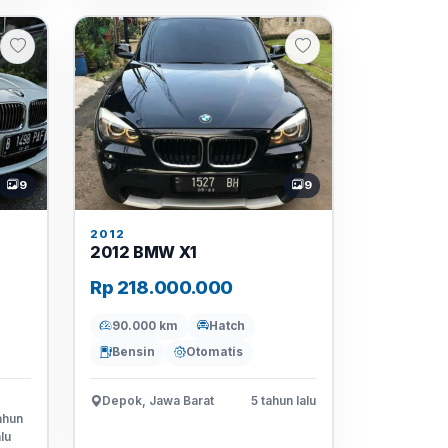
9
9
2012
2012 BMW X1
Rp 218.000.000
90.000 km
Hatch
Bensin
Otomatis
Depok, Jawa Barat
5 tahun lalu
ahun
alu