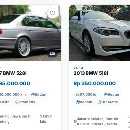
5
7
2013
7 BMW 528i
2013 BMW 518i
95.000.000
Rp 350.000.000
30.000.000 km
Sedan
97.000 km
Sedan
ensin
Otomatis
Bensin
Otomatis
dung, Jawa Barat,
5 tahun
5
Jakarta Selatan, Daerah
ndung
lalu
t
Khusus Ibukota Jakarta
l