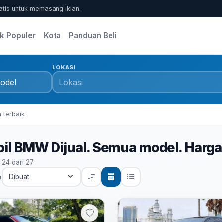
atis untuk memasang iklan.
k Populer
Kota
Panduan Beli
LOKASI
 terbaik
il BMW Dijual. Semua model. Harga
- 24 dari 27
n