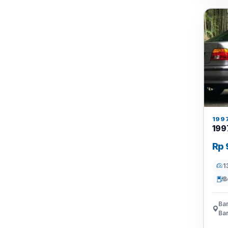
199
199
Rp 
1
B
Ban
Ba