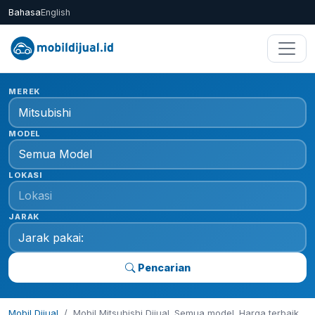
Bahasa
English
MEREK
MODEL
LOKASI
JARAK
Pencarian
Mobil Dijual
Mobil Mitsubishi Dijual. Semua model. Harga terbaik