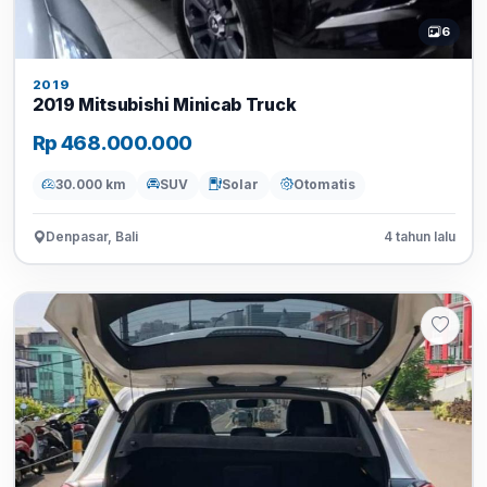
6
2019
2019 Mitsubishi Minicab Truck
Rp 468.000.000
30.000 km
SUV
Solar
Otomatis
Denpasar, Bali
4 tahun lalu