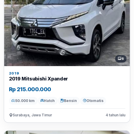
6
2019
2019 Mitsubishi Xpander
Rp 215.000.000
50.000 km
Hatch
Bensin
Otomatis
Surabaya, Jawa Timur
4 tahun lalu