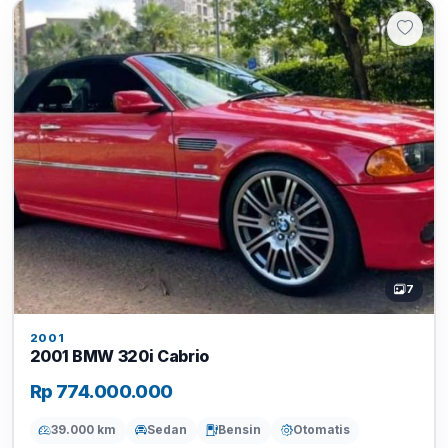
7
2001
2001 BMW 320i Cabrio
Rp 774.000.000
39.000 km
Sedan
Bensin
Otomatis