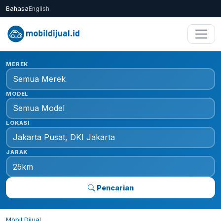
Bahasa
English
MEREK
MODEL
LOKASI
JARAK
Pencarian
Mobil Dijual