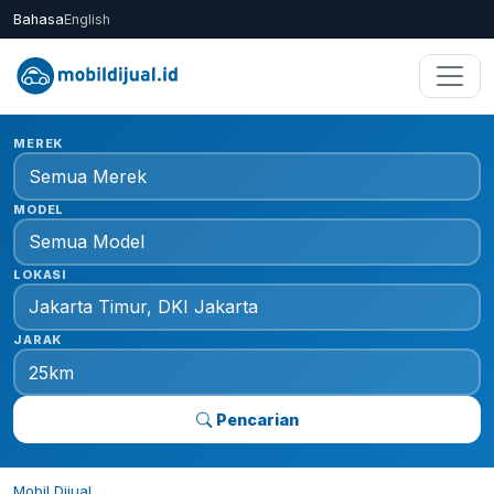
Bahasa
English
MEREK
MODEL
LOKASI
JARAK
Pencarian
Mobil Dijual