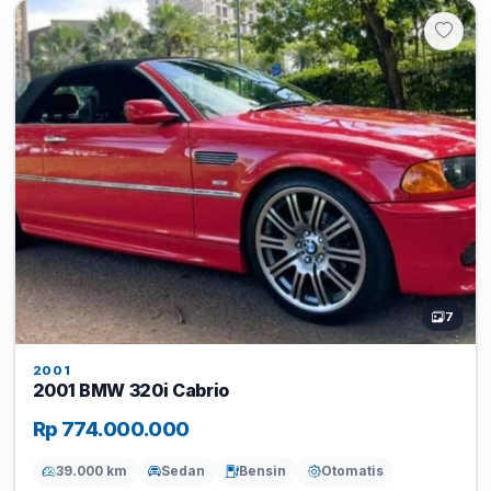
7
2001
2001 BMW 320i Cabrio
Rp 774.000.000
39.000 km
Sedan
Bensin
Otomatis