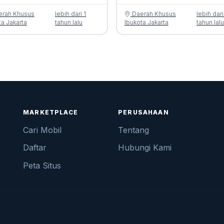
rah Khusus
lebih dari 1
Daerah Khusus
lebih dari
ta Jakarta
tahun lalu
Ibukota Jakarta
tahun lal
MARKETPLACE
PERUSAHAAN
Cari Mobil
Tentang
Daftar
Hubungi Kami
Peta Situs