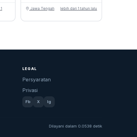
 1
Jawa Tengah
lebih dari 1 tahun lalu
u
LEGAL
Persyaratan
Privasi
Fb
X
Ig
Dilayani dalam 0.0538 detik