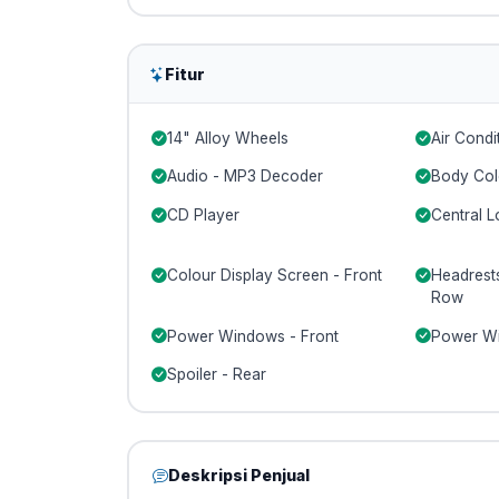
Fitur
14" Alloy Wheels
Air Condi
Audio - MP3 Decoder
Body Col
CD Player
Central L
Colour Display Screen - Front
Headrests
Row
Power Windows - Front
Power Wi
Spoiler - Rear
Deskripsi Penjual