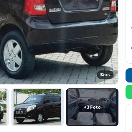
1
/6
+3 Foto