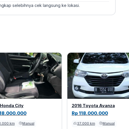
engkap selebihnya cek langsung ke lokasi.
 Honda City
2016 Toyota Avanza
118.000.000
Rp 118.000.000
8.000 km
Manual
37.000 km
Manual