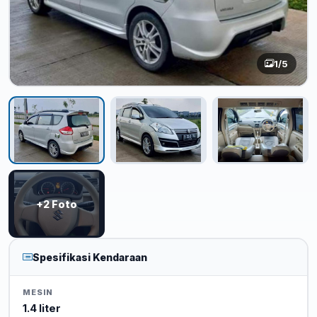
1
/5
+2 Foto
Spesifikasi Kendaraan
MESIN
1.4 liter