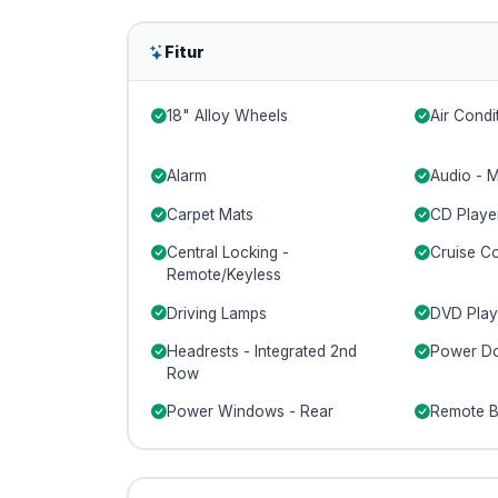
Fitur
18" Alloy Wheels
Air Condi
Alarm
Audio - 
Carpet Mats
CD Playe
Central Locking -
Cruise Co
Remote/Keyless
Driving Lamps
DVD Play
Headrests - Integrated 2nd
Power Do
Row
Power Windows - Rear
Remote B