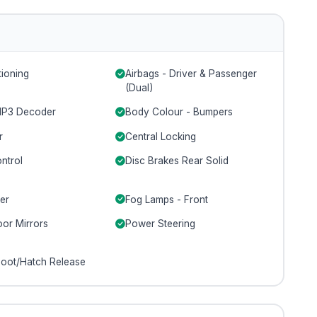
tioning
Airbags - Driver & Passenger
(Dual)
MP3 Decoder
Body Colour - Bumpers
r
Central Locking
ntrol
Disc Brakes Rear Solid
er
Fog Lamps - Front
or Mirrors
Power Steering
oot/Hatch Release