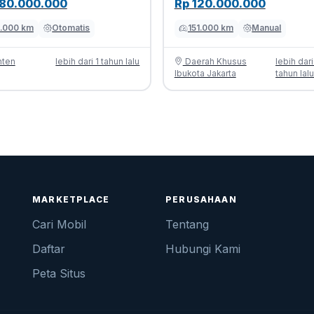
180.000.000
Rp 120.000.000
.000 km
Otomatis
151.000 km
Manual
ten
lebih dari 1 tahun lalu
Daerah Khusus
lebih dari
Ibukota Jakarta
tahun lal
MARKETPLACE
PERUSAHAAN
Cari Mobil
Tentang
Daftar
Hubungi Kami
Peta Situs