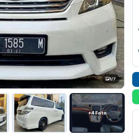
1
/7
+4 Foto