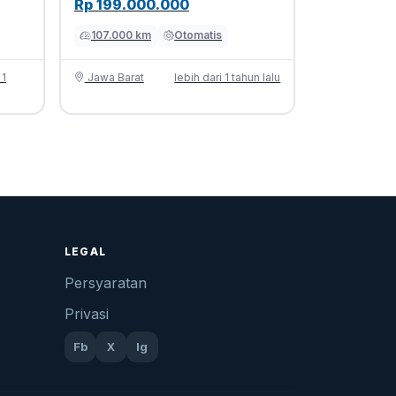
Rp 199.000.000
107.000 km
Otomatis
 1
Jawa Barat
lebih dari 1 tahun lalu
u
LEGAL
Persyaratan
Privasi
Fb
X
Ig