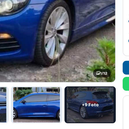
1
/12
+9 Foto