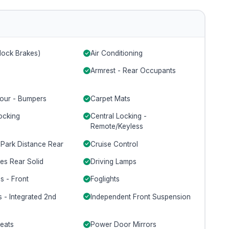
lock Brakes)
Air Conditioning
Armrest - Rear Occupants
our - Bumpers
Carpet Mats
ocking
Central Locking -
Remote/Keyless
 Park Distance Rear
Cruise Control
es Rear Solid
Driving Lamps
s - Front
Foglights
 - Integrated 2nd
Independent Front Suspension
Seats
Power Door Mirrors