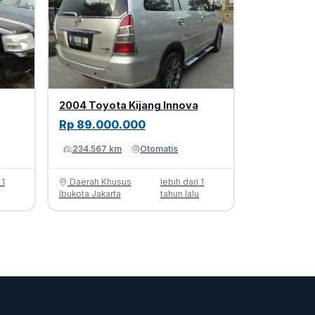
2004 Toyota Kijang Innova
Rp 89.000.000
234.567 km
Otomatis
 1
Daerah Khusus
lebih dari 1
u
Ibukota Jakarta
tahun lalu