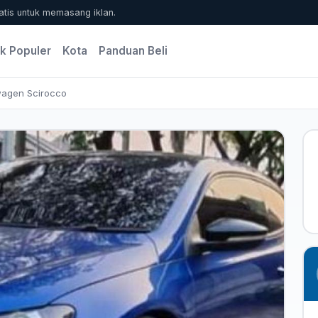
atis untuk memasang iklan.
k Populer
Kota
Panduan Beli
wagen Scirocco