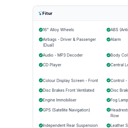
Fitur
16" Alloy Wheels
ABS (Anti
Airbags - Driver & Passenger
Alarm
(Dual)
Audio - MP3 Decoder
Body Col
CD Player
Central L
Colour Display Screen - Front
Control -
Disc Brakes Front Ventilated
Disc Brak
Engine Immobiliser
Fog Lamp
GPS (Satellite Navigation)
Headrests
Row
Independent Rear Suspension
Leather 