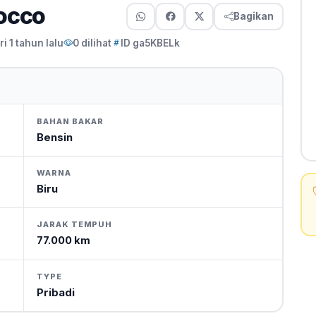
occo
Bagikan
i 1 tahun lalu
0 dilihat
ID ga5KBELk
BAHAN BAKAR
Bensin
WARNA
Biru
JARAK TEMPUH
77.000 km
TYPE
Pribadi