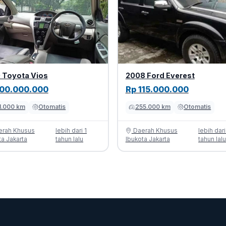
 Toyota Vios
2008 Ford Everest
100.000.000
Rp 115.000.000
1.000 km
Otomatis
255.000 km
Otomatis
rah Khusus
lebih dari 1
Daerah Khusus
lebih dari
ta Jakarta
tahun lalu
Ibukota Jakarta
tahun lal